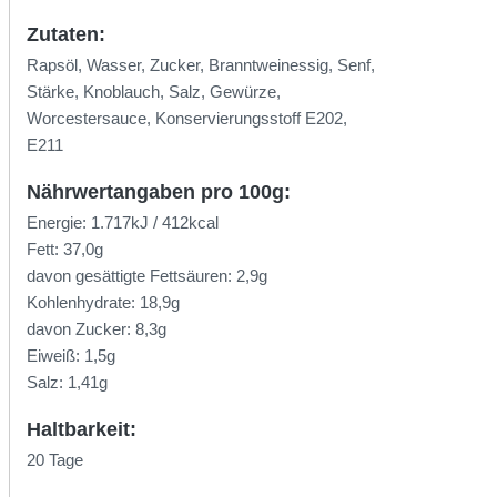
Zutaten:
Rapsöl, Wasser, Zucker, Branntweinessig, Senf,
Stärke, Knoblauch, Salz, Gewürze,
Worcestersauce, Konservierungsstoff E202,
E211
Nährwertangaben pro 100g:
Energie: 1.717kJ / 412kcal
Fett: 37,0g
davon gesättigte Fettsäuren: 2,9g
Kohlenhydrate: 18,9g
davon Zucker: 8,3g
Eiweiß: 1,5g
Salz: 1,41g
Haltbarkeit:
20 Tage