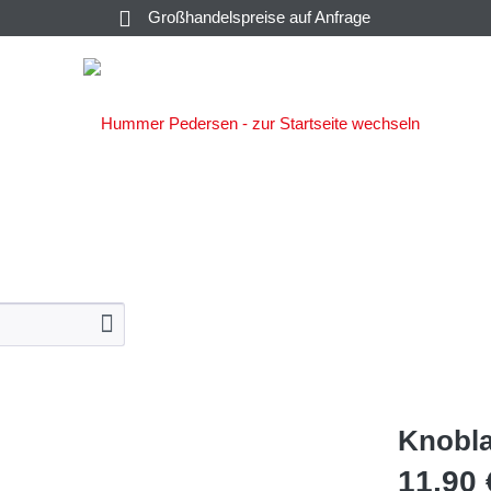
Großhandelspreise auf Anfrage
SALATE &
C
SAUCEN
KAVIAR
KONSERVEN
Knobl
11,90 