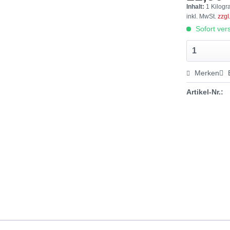
Inhalt:
1 Kilog
inkl. MwSt.
zzgl
Sofort vers
Merken
Artikel-Nr.: