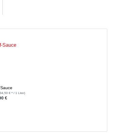
-Sauce
34,50 € * / 1 Liter)
90 €