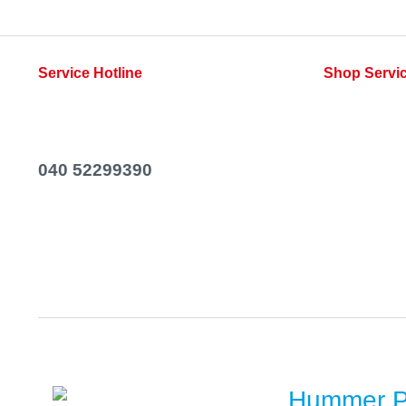
Service Hotline
Shop Servi
Telefonische Unterstützung und Beratung
Rezepte
unter:
Kontakt
Newsletter
040 52299390
Versand & Za
Mo-Fr, 06:00 - 14:00 Uhr
Widerrufsrech
AGB