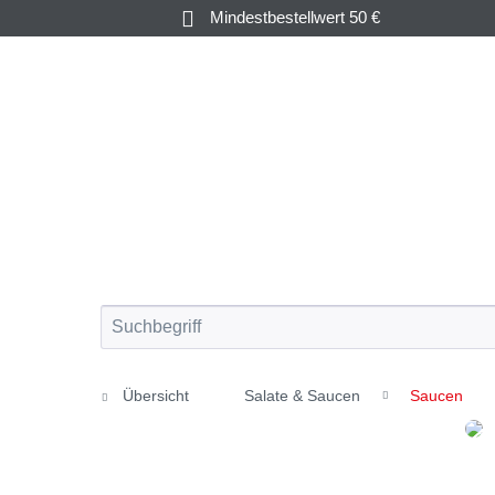
Mindestbestellwert 50 €
KRUSTEN-
AUSTERN &
&
FISCH
MUSCHELN
WEICHTIERE
Übersicht
Salate & Saucen
Saucen