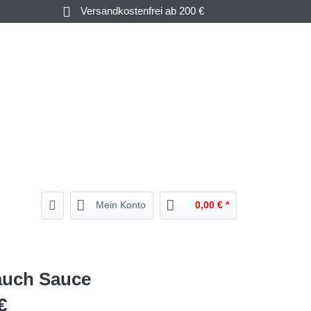
Versandkostenfrei ab 200 €
HAMPAGNER
GUTSCHEINE
& WEIN
BEGLEITER
& MEHR
Mein Konto
0,00 € *
auch Sauce
€