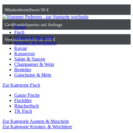
Mindestbestellwert 50 €
Großhandelspreise auf Anfrage
Home
Fisch
Austern & Muscheln
Versandkostenfrei ab 200 €
Krusten- & Weichtiere
Kaviar
Konserven
Salate & Saucen
Champagner & Wein
Begleiter
Gutscheine & Mehr
Zur Kategorie Fisch
Ganze Fische
Fischfilet
Räucherfisch
TK Fisch
Zur Kategorie Austern & Muscheln
Zur Kategorie Krusten- & Weichtiere