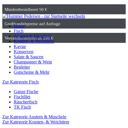
Mindestbestellwert 50 €
Großhandelspreise auf Anfrage
Home
Fisch
Austern & Muscheln
Versandkostenfrei ab 200 €
Krusten- & Weichtiere
Kaviar
Konserven
Salate & Saucen
Champagner & Wein
Begleiter
Gutscheine & Mehr
Zur Kategorie Fisch
Ganze Fische
Fischfilet
Räucherfisch
TK Fisch
Zur Kategorie Austern & Muscheln
Zur Kategorie Krusten- & Weichtiere