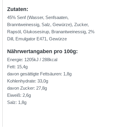
Zutaten:
45% Senf (Wasser, Senfsaaten,
Branntweinessig, Salz, Gewürze), Zucker,
Rapsöl, Glukosesirup, Branantweinessig, 2%
Dill, Emulgator E471, Gewürze
Nährwertangaben pro 100g:
Energie: 1205kJ / 288kcal
Fett: 15,4g
davon gesättigte Fettsäuren: 1,8g
Kohlenhydrate: 33,0g
davon Zucker: 27,8g
Eiweiß: 2,6g
Salz: 1,8g