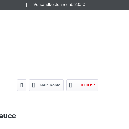
Versandkostenfrei ab 200 €
HAMPAGNER
GUTSCHEINE
& WEIN
BEGLEITER
& MEHR
Mein Konto
0,00 € *
auce