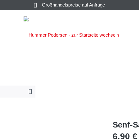
Großhandelspreise auf Anfrage
SALATE &
C
SAUCEN
KAVIAR
KONSERVEN
Senf-S
6,90 €