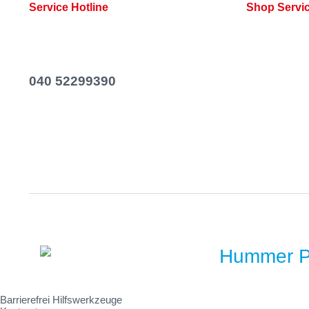
Service Hotline
Shop Servi
Telefonische Unterstützung und Beratung
Rezepte
unter:
Kontakt
Newsletter
040 52299390
Versand & Za
Mo-Fr, 06:00 - 14:00 Uhr
Widerrufsrech
AGB
Barrierefrei Hilfswerkzeuge