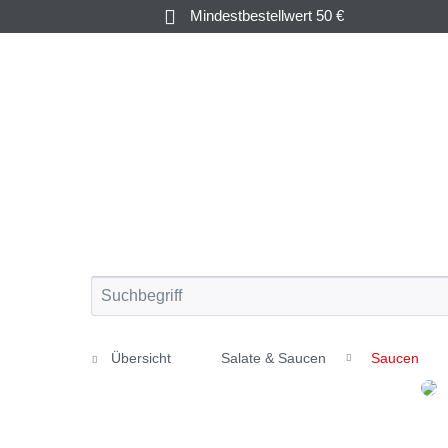
Mindestbestellwert 50 €
KRUSTEN-
AUSTERN &
&
FISCH
MUSCHELN
WEICHTIERE
Übersicht
Salate & Saucen
Saucen