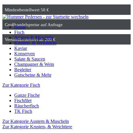
Mindestbestellwert 50 €
Großhandelspreise auf Anfrage
Home
Fisch
Austern & Muscheln
Versandkostenfrei ab 200 €
Krusten- & Weichtiere
Kaviar
Konserven
Salate & Saucen
Champagner & Wein
Begleiter
Gutscheine & Mehr
Zur Kategorie Fisch
Ganze Fische
Fischfilet
Räucherfisch
TK Fisch
Zur Kategorie Austern & Muscheln
Zur Kategorie Krusten- & Weichtiere