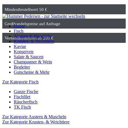
Mindestbestellwert 50 €
Großhandelspreise auf Anfrage
Home
Fisch
Austern & Muscheln
Versandkostenfrei ab 200 €
Krusten- & Weichtiere
Kaviar
Konserven
Salate & Saucen
Champagner & Wein
Begleiter
Gutscheine & Mehr
Zur Kategorie Fisch
Ganze Fische
Fischfilet
Räucherfisch
TK Fisch
Zur Kategorie Austern & Muscheln
Zur Kategorie Krusten- & Weichtiere