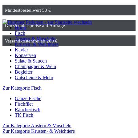
Mindestbestellwert 50 €
Großhandelspreise auf Anfrage
Home
Fisch
Austern & Muscheln
Versandkostenfrei ab 200 €
Krusten- & Weichtiere
Kaviar
Konserven
Salate & Saucen
Champagner & Wein
Begleiter
Gutscheine & Mehr
Zur Kategorie Fisch
Ganze Fische
Fischfilet
Räucherfisch
TK Fisch
Zur Kategorie Austern & Muscheln
Zur Kategorie Krusten- & Weichtiere