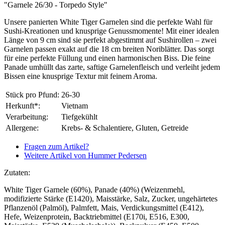
"Garnele 26/30 - Torpedo Style"
Unsere panierten White Tiger Garnelen sind die perfekte Wahl für
Sushi-Kreationen und knusprige Genussmomente! Mit einer idealen
Länge von 9 cm sind sie perfekt abgestimmt auf Sushirollen – zwei
Garnelen passen exakt auf die 18 cm breiten Noriblätter. Das sorgt
für eine perfekte Füllung und einen harmonischen Biss. Die feine
Panade umhüllt das zarte, saftige Garnelenfleisch und verleiht jedem
Bissen eine knusprige Textur mit feinem Aroma.
Stück pro Pfund:
26-30
Herkunft*:
Vietnam
Verarbeitung:
Tiefgekühlt
Allergene:
Krebs- & Schalentiere, Gluten, Getreide
Fragen zum Artikel?
Weitere Artikel von Hummer Pedersen
Zutaten:
White Tiger Garnele (60%), Panade (40%) (Weizenmehl,
modifizierte Stärke (E1420), Maisstärke, Salz, Zucker, ungehärtetes
Pflanzenöl (Palmöl), Palmfett, Mais, Verdickungsmittel (E412),
Hefe, Weizenprotein, Backtriebmittel (E170i, E516, E300,