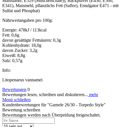
Maisstärke, E529 (Muschelschale)), Backpulver (E450, E500,
E341), Maismehl, pflanzlichs Fett (Saflor), Emulgator E471 - mit
Sulfat und Phosphat)
Nährwertangaben pro 100g:
Energie: 478kJ / 113kcal
Fett: 0,6g
davon gesättigte Fettsäuren: 0,3g
Kohlenhydrate: 18,0g
davon Zucker: 3,2g
Eiweiß: 8,8g
Salz: 0,57g
Info:
Litopenaeus vannamei
Bewertungen
0
Bewertungen lesen, schreiben und diskutieren...
mehr
Menü schließen
Kundenbewertungen für "Garnele 26/30 - Torpedo Style"
Bewertung schreiben
Bewertungen werden nach Überprüfung freigeschaltet.