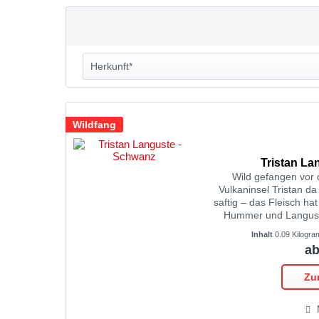
Herkunft*
FAO 47
Wildfang
Tristan La
Wild gefangen vor 
Vulkaninsel Tristan da
saftig – das Fleisch hat
Hummer und Languste
gegrillt, poc
Inhalt
0.09 Kilogr
ab
Zu