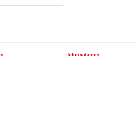
ce
Informationen
Cookie-Einstellungen
Datenschutz
Impressum
hlungsbedingungen
t