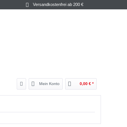
Versandkostenfrei ab 200 €
HAMPAGNER
GUTSCHEINE
& WEIN
BEGLEITER
& MEHR
Mein Konto
0,00 € *