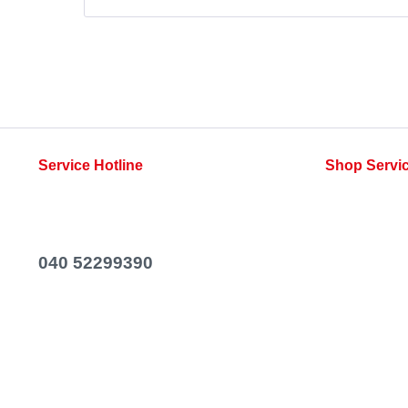
Service Hotline
Shop Servi
Telefonische Unterstützung und Beratung
Rezepte
unter:
Kontakt
Newsletter
040 52299390
Versand & Za
Mo-Fr, 06:00 - 14:00 Uhr
Widerrufsrech
AGB