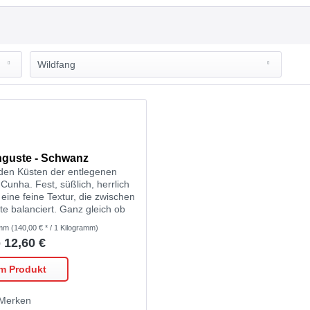
Wildfang
ja
nguste - Schwanz
den Küsten der entlegenen
 Cunha. Fest, süßlich, herrlich
 eine feine Textur, die zwischen
 balanciert. Ganz gleich ob
hiert oder in Butter...
amm
(140,00 € * / 1 Kilogramm)
 12,60 €
m Produkt
Merken