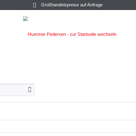
Großhandelspreise auf Anfrage
SALATE &
C
KAVIAR
KONSERVEN
SAUCEN