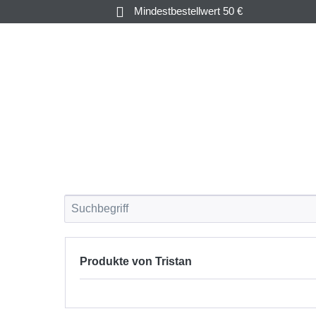
Mindestbestellwert 50 €
KRUSTEN-
AUSTERN &
&
FISCH
MUSCHELN
WEICHTIERE
Produkte von Tristan