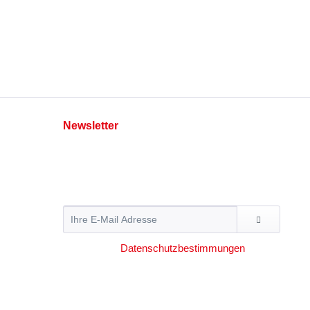
Newsletter
Abonnieren Sie den kostenlosen Newsletter und
verpassen Sie keine Neuigkeit oder Aktion mehr
von Hummer Pedersen.
Ich habe die
Datenschutzbestimmungen
zur
Kenntnis genommen.