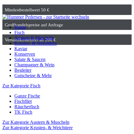
Mindestbestellwert 50 €
Großhandelspreise auf Anfrage
Home
Fisch
Austern & Muscheln
Versandkostenfrei ab 200 €
Krusten- & Weichtiere
Kaviar
Konserven
Salate & Saucen
Champagner & Wein
Begleiter
Gutscheine & Mehr
Zur Kategorie Fisch
Ganze Fische
Fischfilet
Räucherfisch
TK Fisch
Zur Kategorie Austern & Muscheln
Zur Kategorie Krusten- & Weichtiere