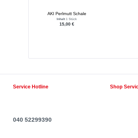
AKI Perlmutt Schale
Inhalt
1 Stück
15,00 €
Service Hotline
Shop Servi
Telefonische Unterstützung und Beratung
Rezepte
unter:
Kontakt
Newsletter
040 52299390
Versand & Za
Mo-Fr, 06:00 - 14:00 Uhr
Widerrufsrech
AGB