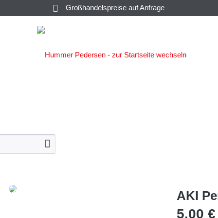
Großhandelspreise auf Anfrage
SALATE &
C
KAVIAR
KONSERVEN
SAUCEN
AKI Pe
5,00 €