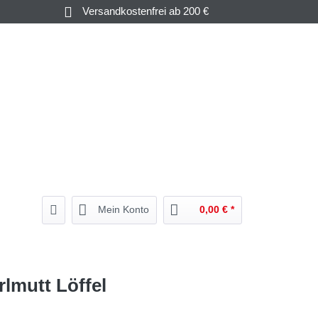
Versandkostenfrei ab 200 €
GUTSCHEINE
HAMPAGNER
& MEHR
& WEIN
BEGLEITER
Mein Konto
0,00 € *
rlmutt Löffel