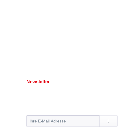
Newsletter
Abonnieren Sie den kostenlosen Newsletter und
verpassen Sie keine Neuigkeit oder Aktion mehr
von Hummer Pedersen.