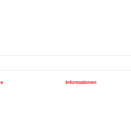
ce
Informationen
Cookie-Einstellungen
Datenschutz
Impressum
hlungsbedingungen
t