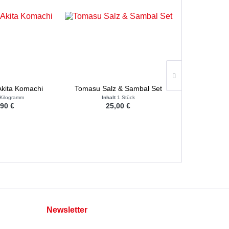
 Akita Komachi
Tomasu Salz & Sambal Set
Tomasu So
 Kilogramm
Inhalt
1 Stück
Inha
,90 €
25,00 €
6
Newsletter
Abonnieren Sie den kostenlosen Newsletter und