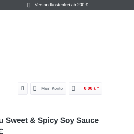
Versandkostenfrei ab 200 €
HAMPAGNER
GUTSCHEINE
BEGLEITER
& WEIN
& MEHR
Mein Konto
0,00 € *
 Sweet & Spicy Soy Sauce
€