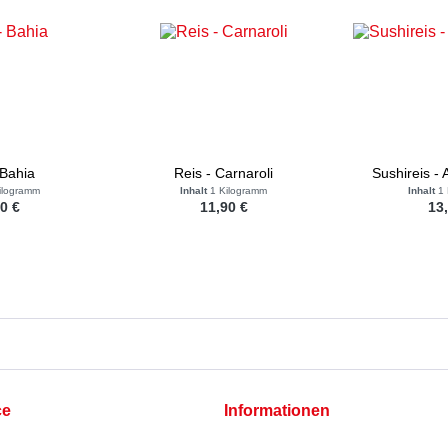
 Bahia
Reis - Carnaroli
Sushireis -
ilogramm
Inhalt
1 Kilogramm
Inhalt
1
0 €
11,90 €
13
ce
Informationen
Cookie-Einstellungen