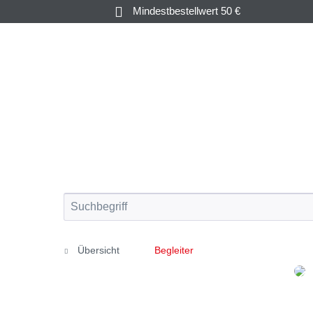
Mindestbestellwert 50 €
KRUSTEN-
AUSTERN &
&
FISCH
MUSCHELN
WEICHTIERE
Übersicht
Begleiter