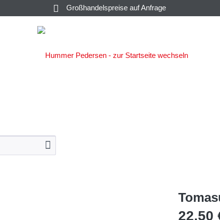
Großhandelspreise auf Anfrage
SALATE &
C
KAVIAR
KONSERVEN
SAUCEN
Tomasu
22,50 