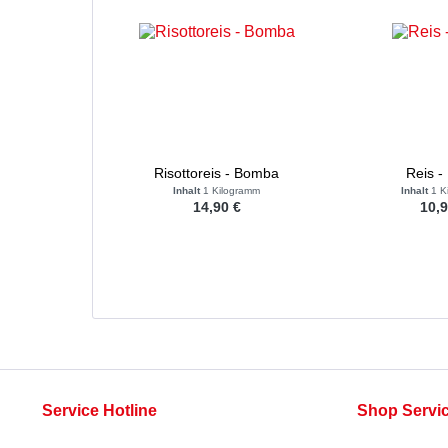
Risottoreis - Bomba
Reis -
Inhalt
1 Kilogramm
Inhalt
1 K
14,90 €
10,9
Service Hotline
Shop Servi
Telefonische Unterstützung und Beratung
Rezepte