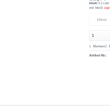
Inhalt:
0.2 Liter
inkl. MwSt.
zzgl
100ml
Merken
Artikel-Nr.: