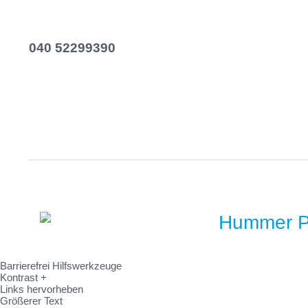
unter:
Kontakt
Newsletter
040 52299390
Versand & Za
Mo-Fr, 06:00 - 14:00 Uhr
Widerrufsrech
AGB
Barrierefrei Hilfswerkzeuge
Kontrast +
Links hervorheben
Größerer Text